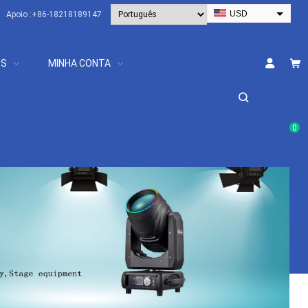
USD
Apoio :
+86-18218189147
EUR
HKD
OS
MINHA CONTA
AUD
SGD
JPY
CAD
0
NZD
PHP