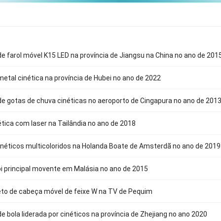
de farol móvel K15 LED na província de Jiangsu na China no ano de 201
metal cinética na província de Hubei no ano de 2022
de gotas de chuva cinéticas no aeroporto de Cingapura no ano de 201
ética com laser na Tailândia no ano de 2018
néticos multicoloridos na Holanda Boate de Amsterdã no ano de 2019
i principal movente em Malásia no ano de 2015
eto de cabeça móvel de feixe W na TV de Pequim
de bola liderada por cinéticos na província de Zhejiang no ano 2020