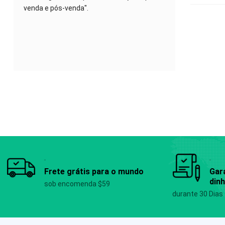
venda e pós-venda".
Frete grátis para o mundo
Gar
dinh
sob encomenda $59
durante 30 Dias