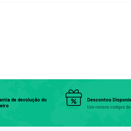
antia de devolução do
Descontos Disponív
eiro
Use nossos códigos d