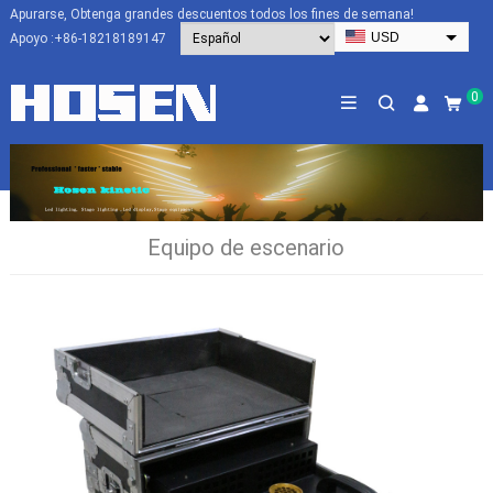
Apurarse, Obtenga grandes descuentos todos los fines de semana!
USD
Apoyo :
+86-18218189147
EUR
HKD
0
AUD
SGD
JPY
CAD
Equipo de escenario
NZD
PHP