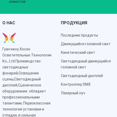
клиентов
О НАС
ПРОДУКЦИЯ
Последние продукты
Движущийся головной свет
Гуанчжоу Хосен
Кинетический свет
Осветительные Технологии
Ко., Ltd.Производство
Светодиодный движущийся
светодиодных
головной свет
фонарей,Освещение
Светодиодный дисплей
сцены,Светодиодный
Контроллер DMX
дисплей,Сценическое
оборудование. обладает
Лазерный луч
профессиональными
талантами, Первоклассная
технология установки и
отладки, и сильная