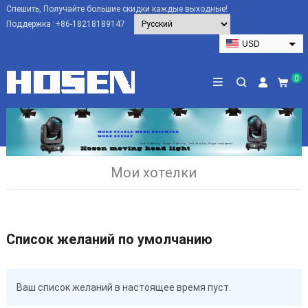
Спешить, Получайте большие скидки каждые выходные!
Поддержка :
+86-18218189147
USD
EUR
0
HKD
AUD
SGD
JPY
CAD
Мои хотелки
NZD
PHP
Список желаний по умолчанию
Ваш список желаний в настоящее время пуст.